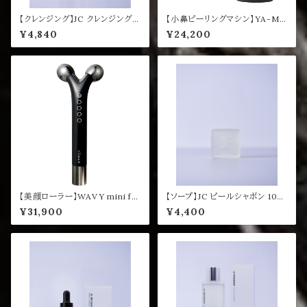
【クレンジング】JC クレンジングウ
【小鼻ピーリングマシン】YA-MA
ォーター プラス 200mL
N ヒートソニックピーリング for S
¥4,840
¥24,200
alon
【美顔ローラー】WAVY mini fo
【ソープ】JC ピールシャボン 100
r salon YAMAN
g
¥31,900
¥4,400