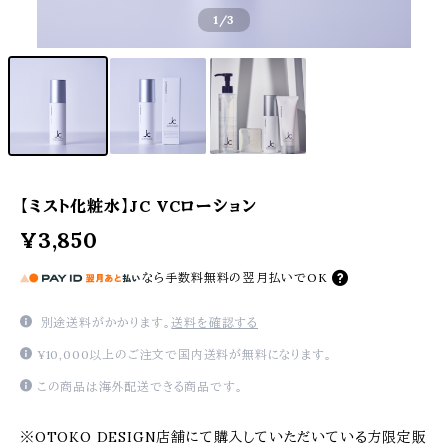
1
/3
【ミスト化粧水】JC VCローション
¥3,850
なら
手数料無料の
翌月払いでOK
別途送料がかかります。
送料を確認する
¥10,000以上のご注文で国内送料が無料になります。
この商品は海外配送できる商品です。
※OTOKO DESIGN店舗にて購入していただいている方限定販