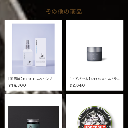
その他の商品
【美容液】JC 3GF エッセンス リ
【ヘアバーム】ETORAS エトラ
ッチ プラス
ス レアバーム 80g
¥14,300
¥2,640