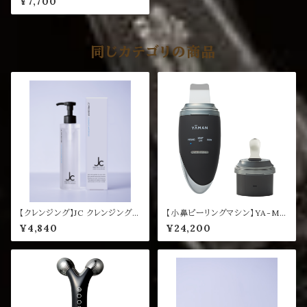
¥7,700
同じカテゴリの商品
【クレンジング】JC クレンジングウ
【小鼻ピーリングマシン】YA-MA
ォーター プラス 200mL
N ヒートソニックピーリング for S
¥4,840
¥24,200
alon