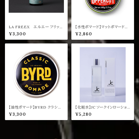
LA FREEX エルエー フリック
【水性ポマード】マットポマード_
ス【スタイリングスライム】
R／UPPERCUT
¥3,300
¥2,860
【油性ポマード】BYRD クラシッ
【化粧水】JC ソークインローショ
クポマード 85g
ン 200mL
¥3,300
¥5,280