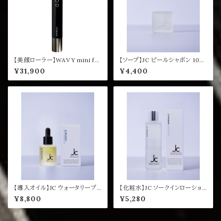
【美顔ローラー】WAVY mini fo
【ソープ】JC ピールシャボン 100
r salon YAMAN
g
¥31,900
¥4,400
【導入オイル】JC ウォータリーブ
【化粧水】JC ソークインローショ
ースターオイル
ン 200mL
¥8,800
¥5,280